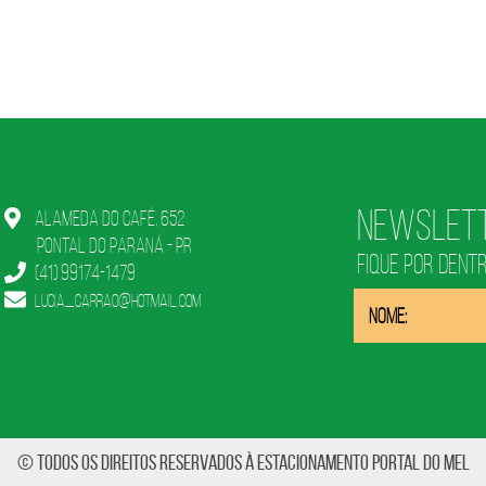
Newslet
Alameda do Café, 652
Pontal do Paraná - PR
FIQUE POR DENT
(41) 99174-1479
lucia_carrao@hotmail.com
© TODOS OS DIREITOS RESERVADOS À Estacionamento Portal do Mel