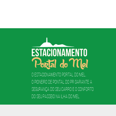
O Estacionamento Portal do Mel,
o pioneiro de Pontal do PR garante a
segurança do seu carro e o conforto
do seu passeio na ilha do mel.